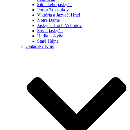
Silnického jaskyňa
Ponor Trpaslíkov
Viktória a Jazvečí Hrad
Notre Dame
Jaskyňa Troch Vchodov
Sovia jaskyňa
Hadia jaskyňa
Staré Hájne
Cajlanský Kras