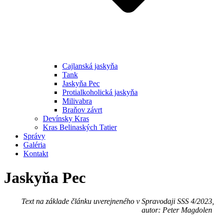
Cajlanská jaskyňa
Tank
Jaskyňa Pec
Protialkoholická jaskyňa
Milivabra
Braňov závrt
Devínsky Kras
Kras Belinaských Tatier
Správy
Galéria
Kontakt
Jaskyňa Pec
Text na základe článku uverejneného v Spravodaji SSS 4/2023,
autor: Peter Magdolen