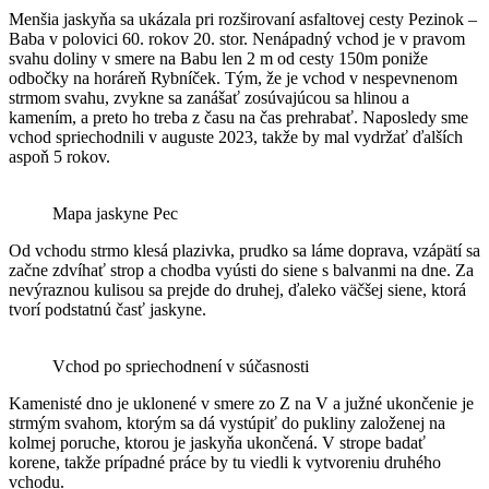
Menšia jaskyňa sa ukázala pri rozširovaní asfaltovej cesty Pezinok –
Baba v polovici 60. rokov 20. stor. Nenápadný vchod je v pravom
svahu doliny v smere na Babu len 2 m od cesty 150m poniže
odbočky na horáreň Rybníček. Tým, že je vchod v nespevnenom
strmom svahu, zvykne sa zanášať zosúvajúcou sa hlinou a
kamením, a preto ho treba z času na čas prehrabať. Naposledy sme
vchod spriechodnili v auguste 2023, takže by mal vydržať ďalších
aspoň 5 rokov.
Mapa jaskyne Pec
Od vchodu strmo klesá plazivka, prudko sa láme doprava, vzápätí sa
začne zdvíhať strop a chodba vyústi do siene s balvanmi na dne. Za
nevýraznou kulisou sa prejde do druhej, ďaleko väčšej siene, ktorá
tvorí podstatnú časť jaskyne.
Vchod po spriechodnení v súčasnosti
Kamenisté dno je uklonené v smere zo Z na V a južné ukončenie je
strmým svahom, ktorým sa dá vystúpiť do pukliny založenej na
kolmej poruche, ktorou je jaskyňa ukončená. V strope badať
korene, takže prípadné práce by tu viedli k vytvoreniu druhého
vchodu.