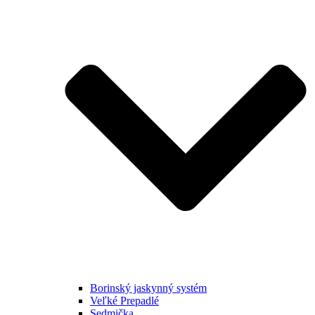
Borinský jaskynný systém
Veľké Prepadlé
Sedmička