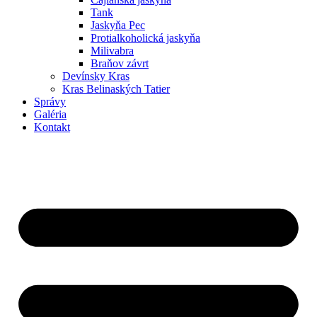
Tank
Jaskyňa Pec
Protialkoholická jaskyňa
Milivabra
Braňov závrt
Devínsky Kras
Kras Belinaských Tatier
Správy
Galéria
Kontakt