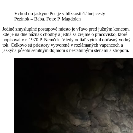
Vchod do jaskyne Pec je v blízkosti štátnej cesty
Pezinok – Baba. Foto: P. Magdolen
Jediné zmysluplné postupové miesto je vľavo pred južným koncom,
kde je na dne náznak chodby a jedná sa zrejme o pracovisko, ktoré
popisoval v r. 1970 P. Nemček. Vtedy odtiaľ vytekal občasný vodný
tok. Celkovo sú priestory vytvorené v rozlámaných vápencoch a
jaskyňa pôsobí senilným dojmom s nestabilnými stenami a stropom.