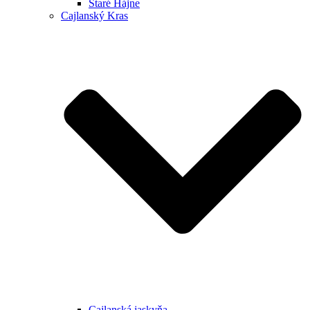
Staré Hájne
Cajlanský Kras
Cajlanská jaskyňa