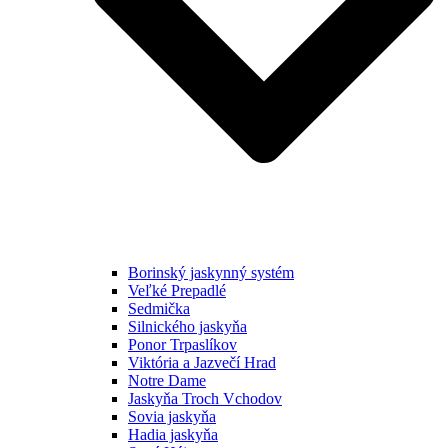
Borinský jaskynný systém
Veľké Prepadlé
Sedmička
Silnického jaskyňa
Ponor Trpaslíkov
Viktória a Jazvečí Hrad
Notre Dame
Jaskyňa Troch Vchodov
Sovia jaskyňa
Hadia jaskyňa