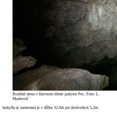
Rozbitá stena v hlavnom dóme jaskyne Pec. Foto: L.
Markovič
Jaskyňa je zameraná je v dĺžke 32,9m pri denivelácii 5,2m.